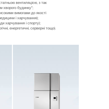
статньою вентиляцією, з так
м хворого будинку";
исокими вимогами до якості
медицини і харчування);
ди харчування і спорту);
чні, енергетичні, серверні тощо).