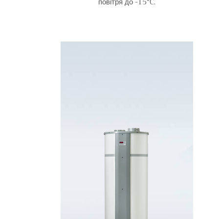
повітря до -15
°C
.