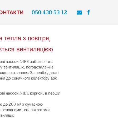
ОНТАКТИ
050 430 53 12
 тепла з повітря,
ться вентиляцією
лові насоси NIBE забезпечать
у вентиляцію, погодозалежне
водопостачання. За необхідності
ння до сонячного колектору або
ові насоси NIBE корисні, в першу
ю до 200 м² з сучасною
та основними тепловтратами
тиляції;