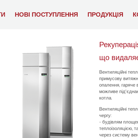
ТИ
НОВІ ПОСТУПЛЕННЯ
ПРОДУКЦІЯ
К
Рекуперація
що видаляє
Вентиляційні теп
примусову витяжн
опалення, гаряче 
можливе під'єдна
котла.
Вентиляційні тепл
чергу:
- будівлям площе
теплоізоляцією, 
через систему вен